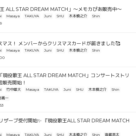
歌王 ALL STAR DREAM MATCH」～メモカぴあ販売中～
N
Masaya
TAKUYA
Juni
SHU
木本慎之介
Shin
09
スマス！ メンバーからクリスマスカードが届きました🥰
N
Masaya
TAKUYA
Juni
SHU
木本慎之介
Shin
:00
現役歌王 ALL STAR DREAM MATCH」コンサートストリ
信販売開始！
N
竹中雄大
Masaya
TAKUYA
Juni
SHU
木本慎之介
Shin
見颯一
53
リザーブ受付開始✨ 『現役歌王ALL STAR DREAM MATCH
』
N
Masaya
TAKUYA
Juni
SHU
木本慎之介
Shin
海蔵亮太