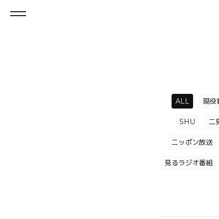
ALL
現役
SHU
二
ニッポン放送
見るラジオ番組