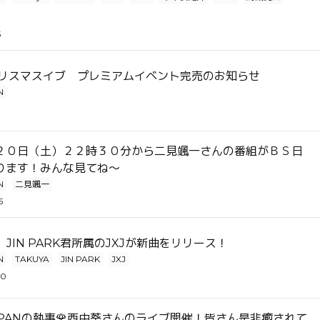
5
日クリスマスイブ プレミアムイベント完売のお知らせ
N
1
２０日（土）２２時３０分から二見颯一さんの番組がＢＳ日
ります！みんな見てね～
N
二見颯一
5
君、JIN PARK君所属のJXJが新曲をリリース！
N
TAKUYA
JIN PARK
JXJ
30
APANの執事🌹西中葵さんのライブ開催！皆さん是非癒されて