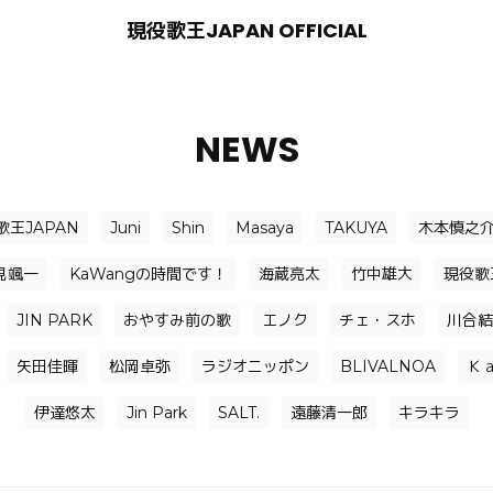
現役歌王JAPAN OFFICIAL
NEWS
歌王JAPAN
Juni
Shin
Masaya
TAKUYA
木本慎之
見颯一
KaWangの時間です！
海蔵亮太
竹中雄大
現役歌
JIN PARK
おやすみ前の歌
エノク
チェ・スホ
川合結
矢田佳暉
松岡卓弥
ラジオニッポン
BLIVALNOA
Ｋ
伊達悠太
Jin Park
SALT.
遠藤清一郎
キラキラ