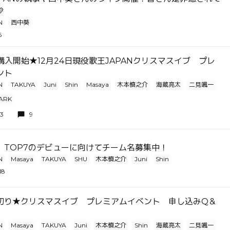

N
西中葵
6
購入開始★12月24日現役歌王JAPANクリスマスイブ プレ
ント
N
TAKUYA
Juni
Shin
Masaya
木本慎之介
海蔵亮太
二見颯一
PARK
33
9
】TOP7のデビューに向けてチーム名募集中！
N
Masaya
TAKUYA
SHU
木本慎之介
Juni
Shin
18
切り★クリスマスイブ プレミアムイベント 申し込みQ＆
N
Masaya
TAKUYA
Juni
木本慎之介
Shin
海蔵亮太
二見颯一