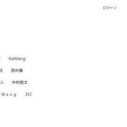
ログイン
介
KaWang
王
西中葵
人
中村悠太
ａＷａｎｇ
JXJ