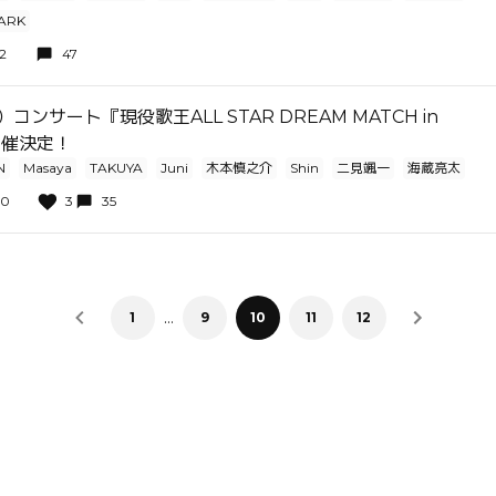
PARK
52
47
コンサート『現役歌王ALL STAR DREAM MATCH in
開催決定！
N
Masaya
TAKUYA
Juni
木本慎之介
Shin
二見颯一
海蔵亮太
00
3
35
…
1
9
10
11
12