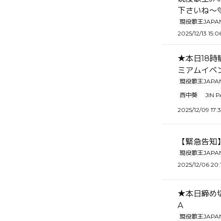
下さいね～
現役歌王JAPA
2025/12/13 15:0
★本日18時
ミアムイベ
現役歌王JAPA
西中葵
JIN 
2025/12/09 17:
【緊急告知
現役歌王JAPA
2025/12/06 20:
★本日締め
A
現役歌王JAPA