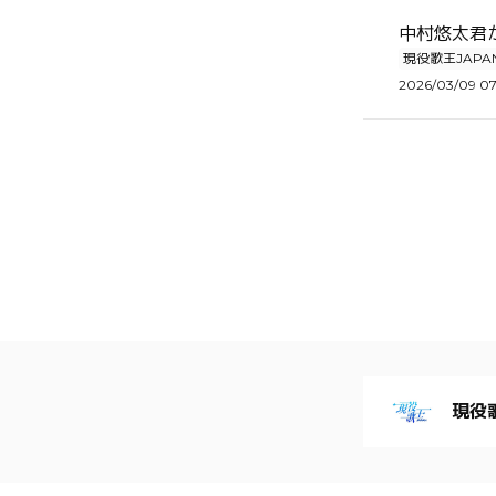
中村悠太君が
現役歌王JAPA
2026/03/09 07
現役歌