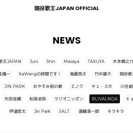
現役歌王JAPAN OFFICIAL
NEWS
歌王JAPAN
Juni
Shin
Masaya
TAKUYA
木本慎之
見颯一
KaWangの時間です！
海蔵亮太
竹中雄大
現役歌
JIN PARK
おやすみ前の歌
エノク
チェ・スホ
川合結
矢田佳暉
松岡卓弥
ラジオニッポン
BLIVALNOA
Ｋ
伊達悠太
Jin Park
SALT.
遠藤清一郎
キラキラ