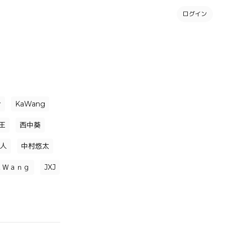
ログイン
介
KaWang
王
西中葵
人
中村悠太
ａＷａｎｇ
JXJ