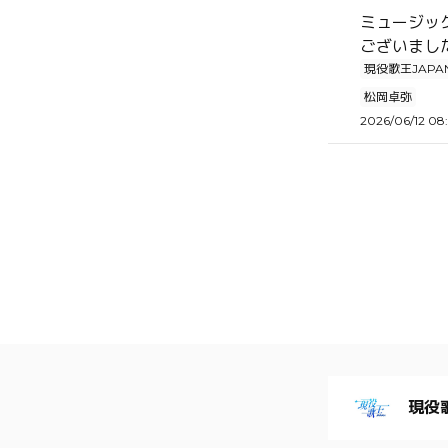
ミュージッ
ございま
現役歌王JAPA
松岡卓弥
2026/06/12 08
現役歌