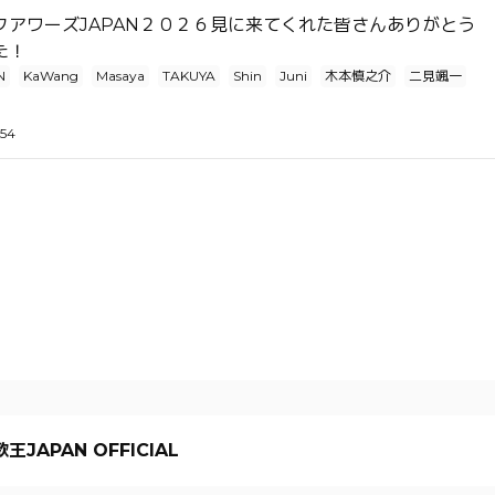
クアワーズJAPAN２０２６見に来てくれた皆さんありがとう
した！
N
KaWang
Masaya
TAKUYA
Shin
Juni
木本慎之介
二見颯一
:54
王JAPAN OFFICIAL