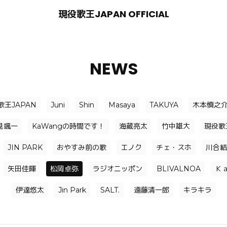
現役歌王JAPAN OFFICIAL
NEWS
歌王JAPAN
Juni
Shin
Masaya
TAKUYA
木本慎之
見颯一
KaWangの時間です！
海蔵亮太
竹中雄大
現役歌
JIN PARK
おやすみ前の歌
エノク
チェ・スホ
川合結
矢田佳暉
松岡卓弥
ラジオニッポン
BLIVALNOA
Ｋ
伊達悠太
Jin Park
SALT.
遠藤清一郎
キラキラ