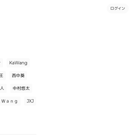
ログイン
介
KaWang
王
西中葵
人
中村悠太
ａＷａｎｇ
JXJ