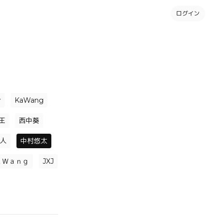
ログイン
介
KaWang
王
西中葵
人
中村悠太
ａＷａｎｇ
JXJ