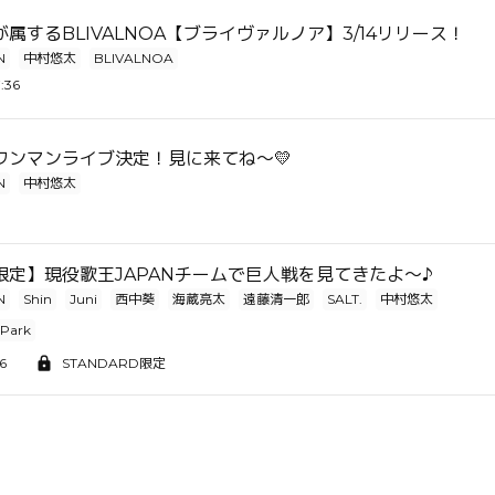
属するBLIVALNOA【ブライヴァルノア】3/14リリース！
N
中村悠太
BLIVALNOA
:36
ワンマンライブ決定！見に来てね～💛
N
中村悠太
限定】現役歌王JAPANチームで巨人戦を見てきたよ～♪
N
Shin
Juni
西中葵
海蔵亮太
遠藤清一郎
SALT.
中村悠太
 Park
16
STANDARD限定