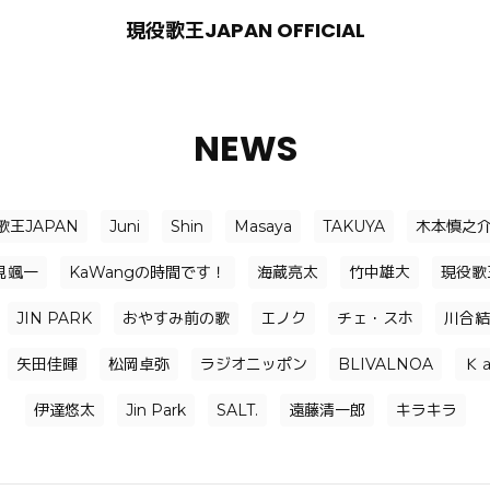
現役歌王JAPAN OFFICIAL
NEWS
歌王JAPAN
Juni
Shin
Masaya
TAKUYA
木本慎之
見颯一
KaWangの時間です！
海蔵亮太
竹中雄大
現役歌
JIN PARK
おやすみ前の歌
エノク
チェ・スホ
川合結
矢田佳暉
松岡卓弥
ラジオニッポン
BLIVALNOA
Ｋ
伊達悠太
Jin Park
SALT.
遠藤清一郎
キラキラ