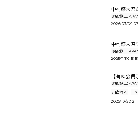
中村悠太君が
現役歌王JAPA
2026/03/09 07
中村悠太君
現役歌王JAPA
2025/11/30 15:13
【有料会員
現役歌王JAPA
川合結人
Jin
2025/10/20 21: