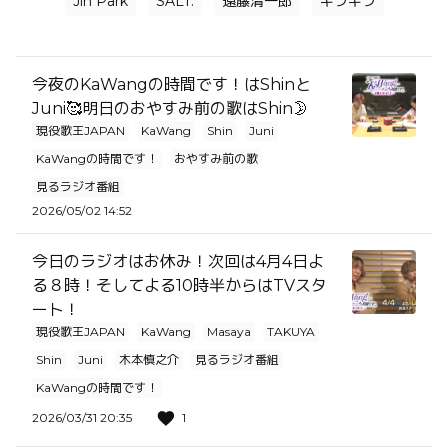
Jin Park
SALT.
遠藤清一郎
キラキラ
今夜のKaWangの時間です！はShinと
Juni🥰明日のおやすみ前の歌はShin🌛
現役歌王JAPAN
KaWang
Shin
Juni
KaWangの時間です！
おやすみ前の歌
見るラジオ番組
2026/05/02 14:52
今日のラジオはお休み！次回は4月4日よ
る８時！そしてよる10時半からはTVスタ
ート！
現役歌王JAPAN
KaWang
Masaya
TAKUYA
Shin
Juni
木本慎之介
見るラジオ番組
KaWangの時間です！
2026/03/31 20:35
1