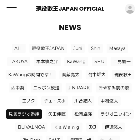
ロ
現役歌王JAPAN OFFICIAL
NEWS
ALL
現役歌王JAPAN
Juni
Shin
Masaya
TAKUYA
木本慎之介
KaWang
SHU
二見颯一
KaWangの時間です！
海蔵亮太
竹中雄大
現役歌王
西中葵
ニッポン放送
JIN PARK
おやすみ前の歌
エノク
チェ・スホ
川合結人
中村悠太
見るラジオ番組
矢田佳暉
松岡卓弥
ラジオニッポン
BLIVALNOA
ＫａＷａｎｇ
JXJ
伊達悠太