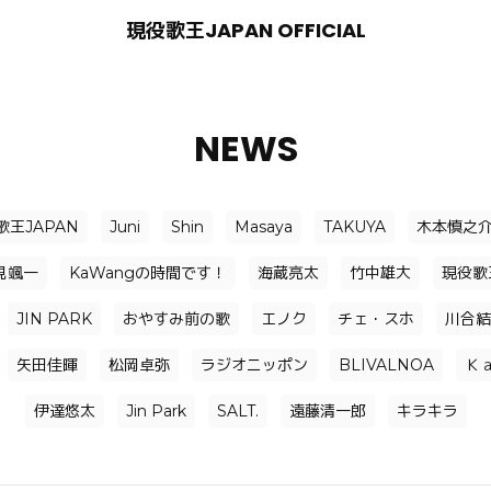
現役歌王JAPAN OFFICIAL
NEWS
歌王JAPAN
Juni
Shin
Masaya
TAKUYA
木本慎之
見颯一
KaWangの時間です！
海蔵亮太
竹中雄大
現役歌
JIN PARK
おやすみ前の歌
エノク
チェ・スホ
川合結
矢田佳暉
松岡卓弥
ラジオニッポン
BLIVALNOA
Ｋ
伊達悠太
Jin Park
SALT.
遠藤清一郎
キラキラ