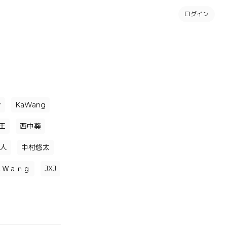
ログイン
介
KaWang
王
西中葵
人
中村悠太
ａＷａｎｇ
JXJ