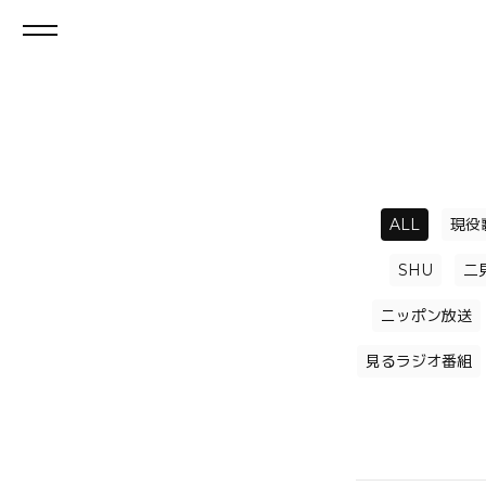
ALL
現役
SHU
二
ニッポン放送
見るラジオ番組