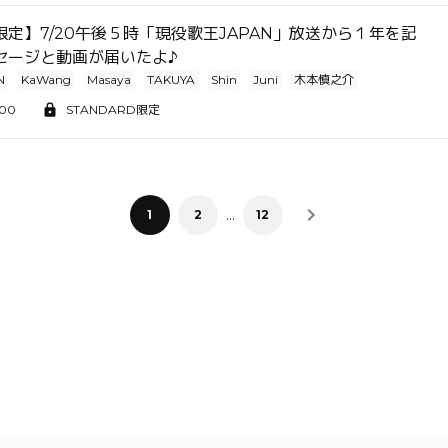
定】7/20午後５時「現役歌王JAPAN」放送から１年を記
セージと動画が届いたよ♪
N
KaWang
Masaya
TAKUYA
Shin
Juni
木本慎之介
:00
STANDARD限定
…
1
2
12