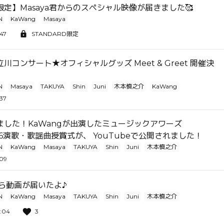
定】Masaya君からのスペシャル映像が届きました🥰
N
KaWang
Masaya
:47
STANDARD限定
川コンサート★オフィシャルグッズ Meet & Greet 開催決
N
Masaya
TAKUYA
Shin
Juni
木本慎之介
KaWang
:37
ました！KaWangが出演したミュージックアワーズ
026演歌・歌謡曲授賞式が、 YouTubeで公開されました！
N
KaWang
Masaya
TAKUYA
Shin
Juni
木本慎之介
:09
から動画が届いたよ♪
N
KaWang
Masaya
TAKUYA
Shin
Juni
木本慎之介
:04
3