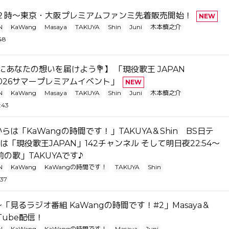
２時～東京・大阪プレミアムファンミ先着販売開始！
NEW
N
KaWang
Masaya
TAKUYA
Shin
Juni
木本慎之介
48
gにあなたの想いを届けよう💐】 「現役歌王 JAPAN
 2026サマープレミアムイベント」
NEW
N
KaWang
Masaya
TAKUYA
Shin
Juni
木本慎之介
:43
0からは「KaWangの時間です！」TAKUYA＆Shin BS日テ
らは「現役歌王JAPAN」142チャンネル そして明日夜22:54～
の歌」TAKUYAです♪
N
KaWang
KaWangの時間です！
TAKUYA
Shin
:37
0～「見るラジオ番組 KaWangの時間です！#2」Masaya＆
uTube配信！
N
KaWang
KaWangの時間です！
Masaya
Juni