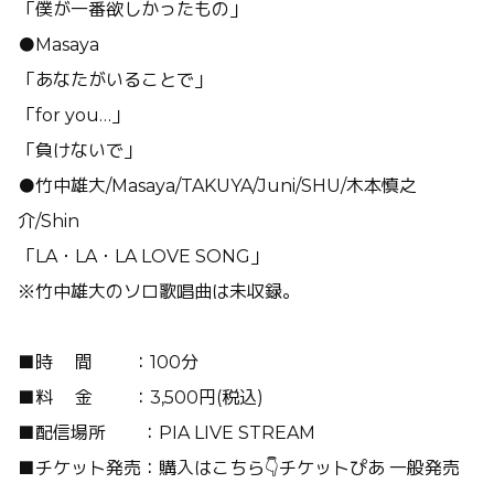
「僕が一番欲しかったもの」
●Masaya
「あなたがいることで」
「for you…」
「負けないで」
●竹中雄大/Masaya/TAKUYA/Juni/SHU/木本慎之
介/Shin
「LA・LA・LA LOVE SONG」
※竹中雄大のソロ歌唱曲は未収録。
■時 間 ：100分
■料 金 ：3,500円(税込)
■配信場所 ：PIA LIVE STREAM
■チケット発売：購入はこちら👇チケットぴあ 一般発売