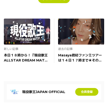
新しい記事
過去の記事
本日１８時から！『現役歌王
Masaya君初ファンミツアー
ALLSTAR DREAM MATCH
は１４日１７時まで★その前
in OSAKA』プリセールと電
に売り切れ次第終了となりま
話受付開始！
す！お急ぎください！
現役歌王JAPAN OFFICIAL
会員登録