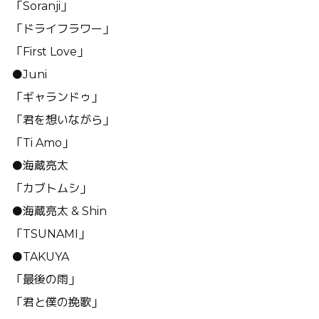
「Soranji」
「ドライフラワー」
「First Love」
●Juni
「ギャランドゥ」
「君を想いながら」
「Ti Amo」
●海蔵亮太
「カブトムシ」
●海蔵亮太 & Shin
「TSUNAMI」
●TAKUYA
「最後の雨」
「君と僕の挽歌」