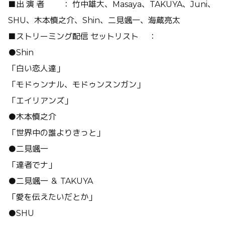
■出 演 者 ： 竹中雄大、Masaya、TAKUYA、Juni、
SHU、木本慎之介、Shin、二見颯一、海蔵亮太
■ストリーミング配信 セットリスト ：
●Shin
「白い恋人達」
「モドゥンナル、モドゥンスンガン」
「エイリアンズ」
●木本慎之介
「世界中の誰よりきっと」
●二見颯一
「達者でナ」
●二見颯一 ＆ TAKUYA
「愛を伝えたいだとか」
●SHU