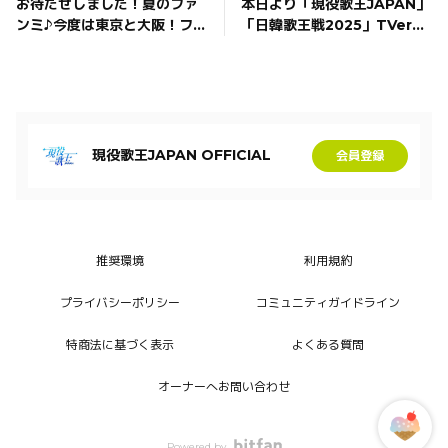
お待たせしました！夏のファ
本日より「現役歌王JAPAN」
ンミ♪今度は東京と大阪！ファ
「日韓歌王戦2025」TVerに
ンクラブ先行は今日18時か
て再配信スタート！
ら！
現役歌王JAPAN OFFICIAL
会員登録
推奨環境
利用規約
プライバシーポリシー
コミュニティガイドライン
特商法に基づく表示
よくある質問
オーナーへお問い合わせ
Powered by