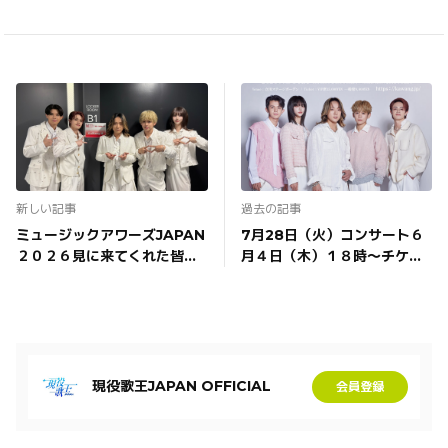
新しい記事
過去の記事
ミュージックアワーズJAPAN
7月28日（火）コンサート６
２０２６見に来てくれた皆さ
月４日（木）１８時～チケッ
んありがとうございました！
トぴあ プレリザーブ（抽選
先行）開始！
現役歌王JAPAN OFFICIAL
会員登録