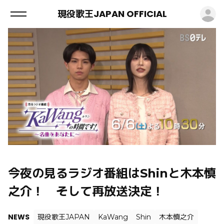
ロ
現役歌王JAPAN OFFICIAL
今夜の見るラジオ番組はShinと木本慎
之介！ そして再放送決定！
NEWS
現役歌王JAPAN
KaWang
Shin
木本慎之介