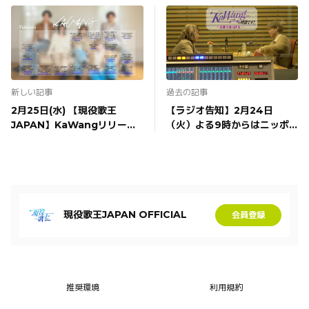
新しい記事
過去の記事
2月25日(水) 【現役歌王
【ラジオ告知】2月24日
JAPAN】KaWangリリース
（火）よる9時からはニッポ
イベント@ アーバンドック ら
ン放送「KaWangの時間で
らぽーと豊洲
す！～名曲をあなたに～」2月
24日（火）よる9時からは ニ
ッポン放送「KaWangの時間
です！～名曲をあなたに～」
現役歌王JAPAN OFFICIAL
会員登録
推奨環境
利用規約